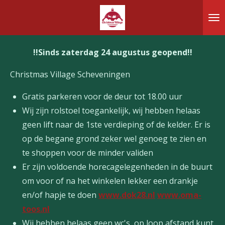
Ga
direct
naar
!!Sinds zaterdag 24 augustus geopend!!
de
hoofdinhoud
Christmas Village Scheveningen
Gratis parkeren voor de deur tot 18.00 uur
Wij zijn rolstoel toegankelijk, wij hebben helaas
geen lift naar de 1ste verdieping of de kelder. Er is
op de begane grond zeker wel genoeg te zien en
te shoppen voor de minder validen
Er zijn voldoende horecagelegenheden in de buurt
om voor of na het winkelen lekker een drankje
en/of hapje te doen
www.dok28.nl
www.oma-
toos.nl
Wij hebben helaas geen wc's, op loop afstand kunt